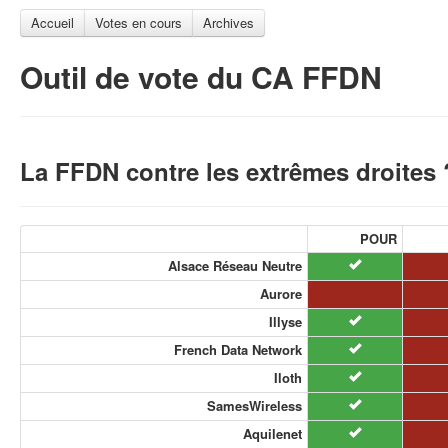
Accueil
Votes en cours
Archives
Outil de vote du CA FFDN
La FFDN contre les extrêmes droites 
POUR
Alsace Réseau Neutre
Aurore
Illyse
French Data Network
Iloth
SamesWireless
Aquilenet